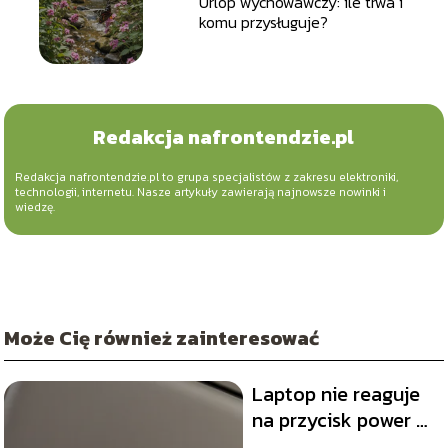
Urlop wychowawczy: ile trwa i
komu przysługuje?
Redakcja nafrontendzie.pl
Redakcja nafrontendzie.pl to grupa specjalistów z zakresu elektroniki,
technologii, internetu. Nasze artykuły zawierają najnowsze nowinki i
wiedzę.
Może Cię również zainteresować
Laptop nie reaguje
na przycisk power –
jak naprawić?