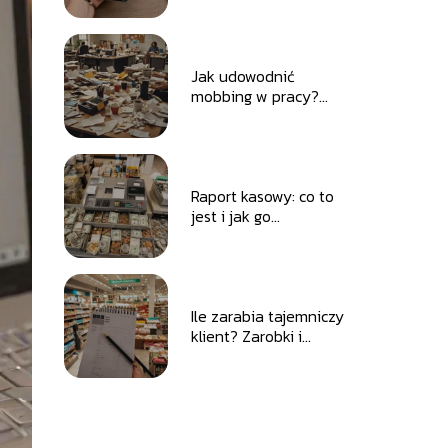
Jak udowodnić
mobbing w pracy?
Porady prawne i
praktyczne
Raport kasowy: co to
jest i jak go
sporządzić?
Ile zarabia tajemniczy
klient? Zarobki i
możliwości w tej pracy