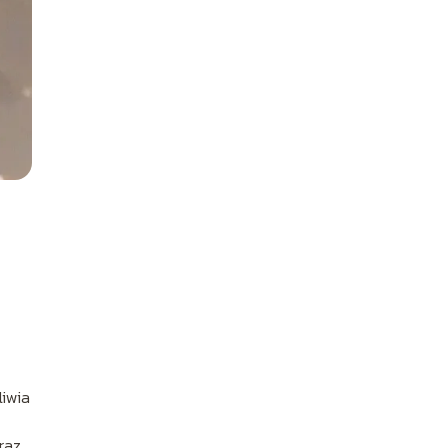
liwia
raz