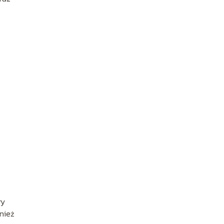
ry
nież