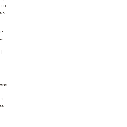
 co
ook
we
na
i
żone
er
 co