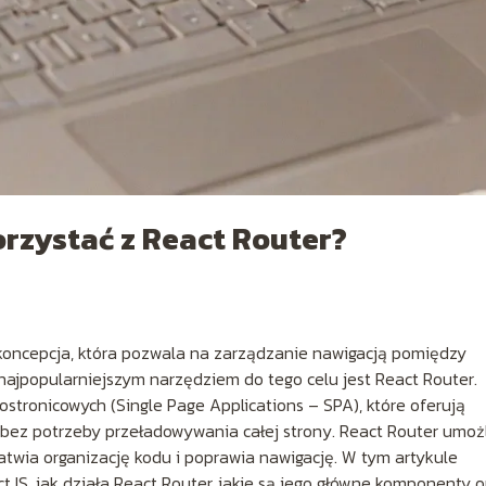
orzystać z React Router?
 koncepcja, która pozwala na zarządzanie nawigacją pomiędzy
 najpopularniejszym narzędziem do tego celu jest React Router.
nostronicowych (Single Page Applications – SPA), które oferują
bez potrzeby przeładowywania całej strony. React Router umoż
ułatwia organizację kodu i poprawia nawigację. W tym artykule
ctJS, jak działa React Router, jakie są jego główne komponenty o