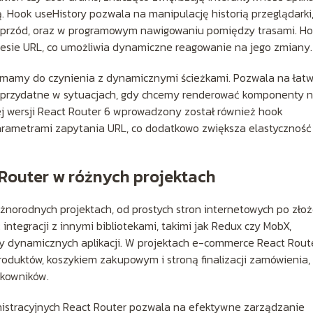
 Hook useHistory pozwala na manipulację historią przeglądarki,
 naprzód, oraz w programowym nawigowaniu pomiędzy trasami. H
resie URL, co umożliwia dynamiczne reagowanie na jego zmiany.
 mamy do czynienia z dynamicznymi ścieżkami. Pozwala na łat
ie przydatne w sytuacjach, gdy chcemy renderować komponenty 
j wersji React Router 6 wprowadzony został również hook
rametrami zapytania URL, co dodatkowo zwiększa elastyczność 
Router w różnych projektach
żnorodnych projektach, od prostych stron internetowych po zło
integracji z innymi bibliotekami, takimi jak Redux czy MobX,
y dynamicznych aplikacji. W projektach e-commerce React Rout
oduktów, koszykiem zakupowym i stroną finalizacji zamówienia,
kowników.
nistracyjnych React Router pozwala na efektywne zarządzanie