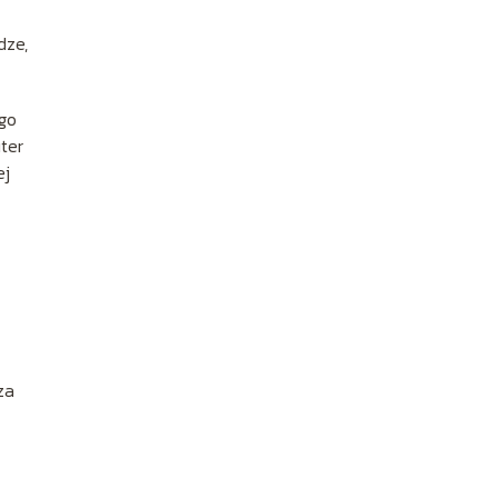
dze,
go
ter
ej
za