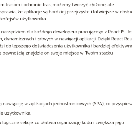
m trasom i ochronie tras, możemy tworzyć złożone, ale
prawia, że aplikacje są bardziej przejrzyste i łatwiejsze w obsłu
terfejsów użytkownika.
 narzędziem dla każdego dewelopera pracującego z ReactJS. Je
 dynamicznych i łatwych w nawigacji aplikacji. Dzięki React Rou
zi do lepszego doświadczenia użytkownika i bardziej efektywn
, z pewnością znajdzie on swoje miejsce w Twoim stacku
nawigację w aplikacjach jednostronicowych (SPA), co przyspies
ie użytkownika.
 logiczne sekcje, co ułatwia organizację kodu i zwiększa jego