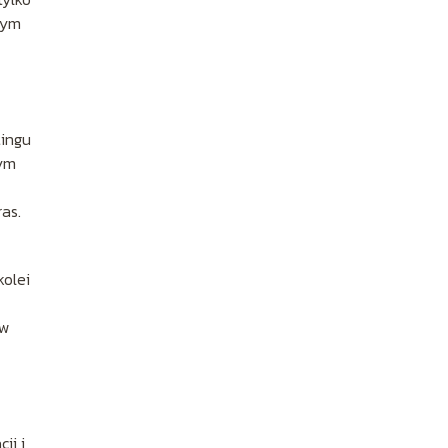
nym
tingu
nym
as.
kolei
ów
ji i