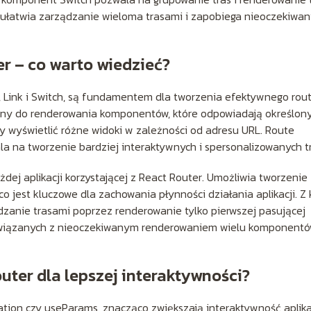
o ułatwia zarządzanie wieloma trasami i zapobiega nieoczekiwa
 – co warto wiedzieć?
, Link i Switch, są fundamentem dla tworzenia efektywnego rou
any do renderowania komponentów, które odpowiadają określo
y wyświetlić różne widoki w zależności od adresu URL. Route
a na tworzenie bardziej interaktywnych i spersonalizowanych tr
j aplikacji korzystającej z React Router. Umożliwia tworzenie
o jest kluczowe dla zachowania płynności działania aplikacji. Z 
anie trasami poprzez renderowanie tylko pierwszej pasującej
związanych z nieoczekiwanym renderowaniem wielu komponent
uter dla lepszej interaktywności?
cation czy useParams, znacząco zwiększają interaktywność aplikac