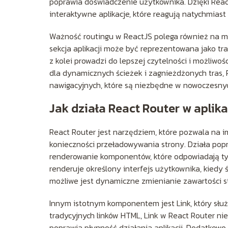
poprawia doświadczenie użytkownika. Dzięki Reac
interaktywne aplikacje, które reagują natychmiast
Ważność routingu w ReactJS polega również na możl
sekcja aplikacji może być reprezentowana jako tr
z kolei prowadzi do lepszej czytelności i możliwośc
dla dynamicznych ścieżek i zagnieżdżonych tras,
nawigacyjnych, które są niezbędne w nowoczesnyc
Jak działa React Router w apli
React Router jest narzędziem, które pozwala na 
konieczności przeładowywania strony. Działa pop
renderowanie komponentów, które odpowiadają t
renderuje określony interfejs użytkownika, kiedy ś
możliwe jest dynamiczne zmienianie zawartości s
Innym istotnym komponentem jest Link, który służ
tradycyjnych linków HTML, Link w React Router ni
poprawia płynność działania aplikacji. Dodatkowo