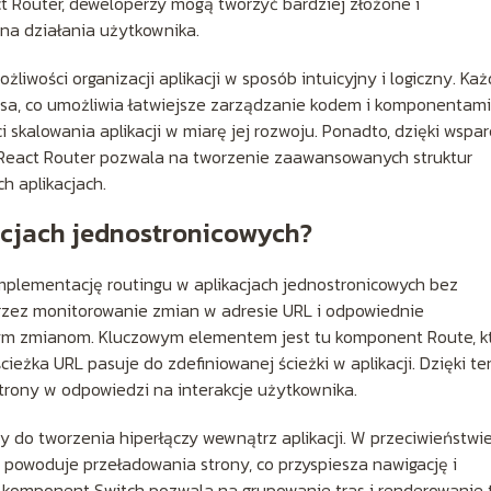
t Router, deweloperzy mogą tworzyć bardziej złożone i
 na działania użytkownika.
iwości organizacji aplikacji w sposób intuicyjny i logiczny. Ka
asa, co umożliwia łatwiejsze zarządzanie kodem i komponentami
i skalowania aplikacji w miarę jej rozwoju. Ponadto, dzięki wspar
 React Router pozwala na tworzenie zaawansowanych struktur
h aplikacjach.
kacjach jednostronicowych?
implementację routingu w aplikacjach jednostronicowych bez
rzez monitorowanie zmian w adresie URL i odpowiednie
ym zmianom. Kluczowym elementem jest tu komponent Route, k
cieżka URL pasuje do zdefiniowanej ścieżki w aplikacji. Dzięki t
trony w odpowiedzi na interakcje użytkownika.
y do tworzenia hiperłączy wewnątrz aplikacji. W przeciwieństwi
e powoduje przeładowania strony, co przyspiesza nawigację i
, komponent Switch pozwala na grupowanie tras i renderowanie 