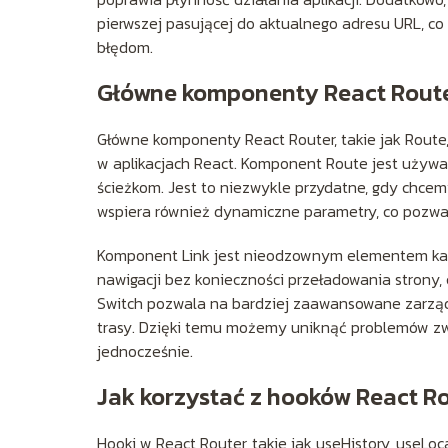
pierwszej pasującej do aktualnego adresu URL, c
błędom.
Główne komponenty React Router
Główne komponenty React Router, takie jak Route
w aplikacjach React. Komponent Route jest używ
ścieżkom. Jest to niezwykle przydatne, gdy chcem
wspiera również dynamiczne parametry, co pozwal
Komponent Link jest nieodzownym elementem każde
nawigacji bez konieczności przeładowania strony, c
Switch pozwala na bardziej zaawansowane zarządz
trasy. Dzięki temu możemy uniknąć problemów 
jednocześnie.
Jak korzystać z hooków React Ro
Hooki w React Router, takie jak useHistory, useLo