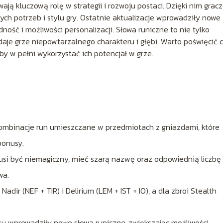
ją kluczową rolę w strategii i rozwoju postaci. Dzięki nim grac
h potrzeb i stylu gry. Ostatnie aktualizacje wprowadziły nowe
ość i możliwości personalizacji. Słowa runiczne to nie tylko
aje grze niepowtarzalnego charakteru i głębi. Warto poświęcić 
y w pełni wykorzystać ich potencjał w grze.
 kombinacje run umieszczane w przedmiotach z gniazdami, które
bonusy.
usi być niemagiczny, mieć szarą nazwę oraz odpowiednią liczbę
wa.
dir (NEF + TIR) i Delirium (LEM + IST + IO), a dla zbroi Stealth
oku wprowadziły nowe słowa runiczne, zwiększając możliwości