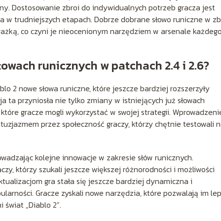
any. Dostosowanie zbroi do indywidualnych potrzeb gracza jest
za w trudniejszych etapach. Dobrze dobrane słowo runiczne w zb
ażką, co czyni je nieocenionym narzędziem w arsenale każdeg
owach runicznych w patchach 2.4 i 2.6?
lo 2 nowe słowa runiczne, które jeszcze bardziej rozszerzyły
ja ta przyniosła nie tylko zmiany w istniejących już słowach
 które gracze mogli wykorzystać w swojej strategii. Wprowadzeni
entuzjazmem przez społeczność graczy, którzy chętnie testowali 
owadzając kolejne innowacje w zakresie słów runicznych.
zy, którzy szukali jeszcze większej różnorodności i możliwości
ualizacjom gra stała się jeszcze bardziej dynamiczna i
pularności. Gracze zyskali nowe narzędzia, które pozwalają im lep
 świat „Diablo 2”.