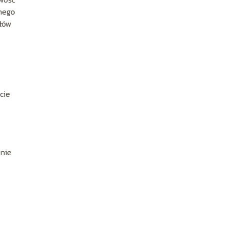
znego
słów
cie
 nie