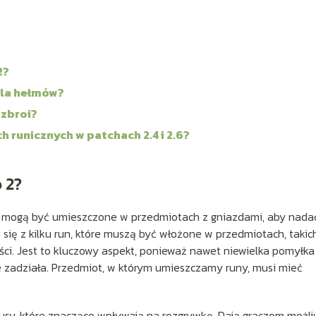
2?
dla hełmów?
 zbroi?
 runicznych w patchach 2.4 i 2.6?
 2?
re mogą być umieszczone w przedmiotach z gniazdami, aby nada
 się z kilku run, które muszą być włożone w przedmiotach, takic
ności. Jest to kluczowy aspekt, ponieważ nawet niewielka pomyłka
ie zadziała. Przedmiot, w którym umieszczamy runy, musi mieć
sy, które znacząco wpływają na rozgrywkę. Dają graczom możl