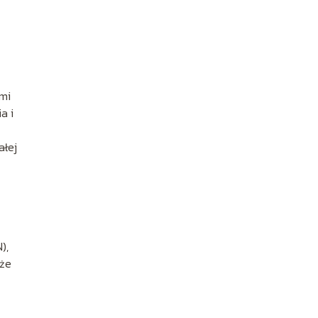
ami
a i
ałej
),
oże