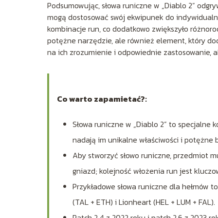
Podsumowując, słowa runiczne w „Diablo 2” odgrywa
mogą dostosować swój ekwipunek do indywidualnyc
kombinacje run, co dodatkowo zwiększyło różnorodn
potężne narzędzie, ale również element, który dod
na ich zrozumienie i odpowiednie zastosowanie, ab
Co warto zapamietać?:
Słowa runiczne w „Diablo 2” to specjalne
nadają im unikalne właściwości i potężne 
Aby stworzyć słowo runiczne, przedmiot m
gniazd; kolejność włożenia run jest kluczo
Przykładowe słowa runiczne dla hełmów to Na
(TAL + ETH) i Lionheart (HEL + LUM + FAL).
Patch 2.4 z 2022 roku i patch 2.6 z 2023 r