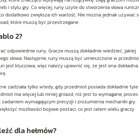
b i stylu gry. Co więcej, runy użyte do stworzenia słowa runic
co dodatkowo zwiększa ich wartość. Nie można jednak używać 
zasad, które muszą być przestrzegane.
ablo 2?
rać odpowiednie runy. Gracze muszą dokładnie wiedzieć, jakiej
nego słowa. Następnie, runy muszą być umieszczone w przedmio
un jest kluczowa, więc należy upewnić się, że jest ona dokładna.
wę.
ne zadziała tylko wtedy, gdy przedmiot posiada dokładnie tyle
edmiot ma więcej lub mniej gniazd, niż jest to wymagane, proces
ęc zadaniem wymagającym precyzji i zrozumienia mechaniki gry.
ększyć możliwości bojowe postaci, co jest celem wielu graczy
leźć dla hełmów?