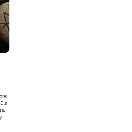
 one
 Dla
ze.
y