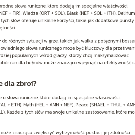
odne słowa runiczne, które dodają im specjalne właściwości.
EF + TIR), Wiedza (ORT + SOL), Blask (NEF + SOL + ITH), Delirium
z tych słów oferuje unikalne korzyści, takie jak dodatkowe punkty
ętności.
do różnych sytuacji w grze, takich jak walka z potężnymi boss
powiedniego słowa runicznego może być kluczowy dla przetrwani
rdziej popularnych wśród graczy, którzy chcą maksymalizować
 dobór run dla hełmów może znacząco wpłynąć na efektywność c
e dla zbroi?
o słowa runiczne, które dodają im specjalne właściwości.
(TAL + ETH), Myth (HEL + AMN + NEF), Peace (SHAEL + THUL + AMN
L). Każde z tych słów ma swoje unikalne zastosowanie, które m
może znacząco zwiększyć wytrzymałość postaci, jej zdolności