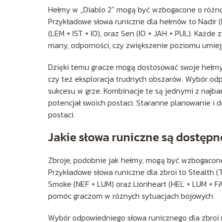
Hełmy w „Diablo 2” mogą być wzbogacone o różnor
Przykładowe słowa runiczne dla hełmów to Nadir (N
(LEM + IST + IO), oraz Sen (IO + JAH + PUL). Każde 
many, odporności, czy zwiększenie poziomu umiej
Dzięki temu gracze mogą dostosować swoje hełmy 
czy też eksploracja trudnych obszarów. Wybór od
sukcesu w grze. Kombinacje te są jednymi z najba
potencjał swoich postaci. Staranne planowanie i
postaci.
Jakie słowa runiczne są dostępn
Zbroje, podobnie jak hełmy, mogą być wzbogacone 
Przykładowe słowa runiczne dla zbroi to Stealth 
Smoke (NEF + LUM) oraz Lionheart (HEL + LUM + FA
pomóc graczom w różnych sytuacjach bojowych.
Wybór odpowiedniego słowa runicznego dla zbroi 