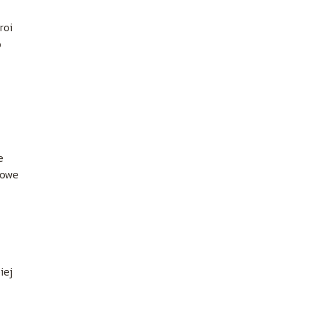
roi
o
e
nowe
iej