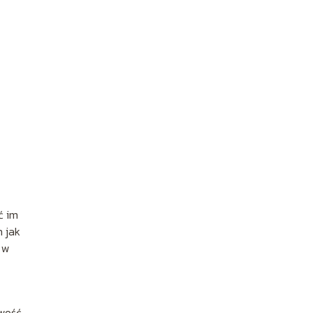
ć im
h jak
 w
iwość